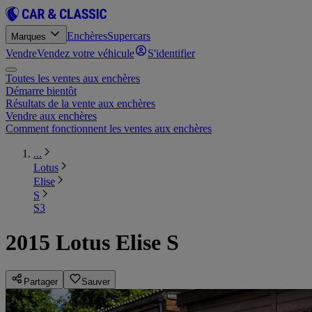
Enchères
Supercars
Marques
Vendre
Vendez votre véhicule
S'identifier
Toutes les ventes aux enchères
Démarre bientôt
Résultats de la vente aux enchères
Vendre aux enchères
Comment fonctionnent les ventes aux enchères
...
Lotus
Elise
S
S3
2015 Lotus Elise S
Partager
Sauver