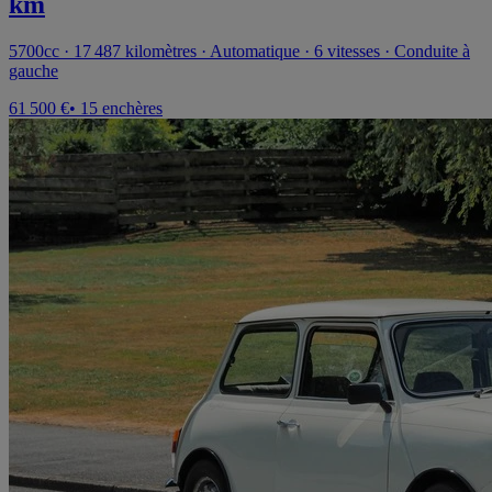
km
5700cc · 17 487 kilomètres · Automatique · 6 vitesses · Conduite à
gauche
61 500 €
• 15 enchères