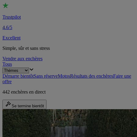
Trustpilot
4.6/5
Excellent
Simple, sûr et sans stress
Vendre aux enchères
Tous
Démarre bientôt
Sans réserve
Motos
Résultats des enchères
Faire une
offre
442 enchères en direct
Se termine bientôt