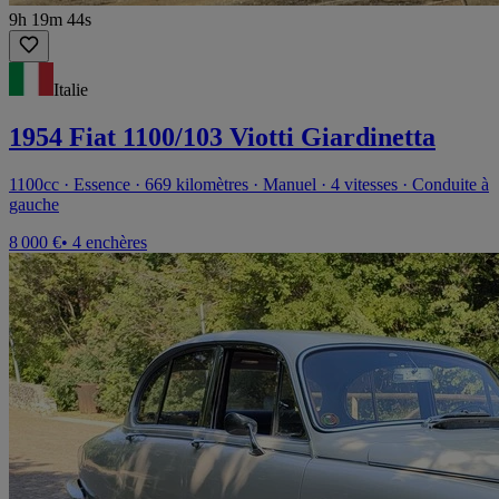
9h 19m 44s
Italie
1954 Fiat 1100/103 Viotti Giardinetta
1100cc · Essence · 669 kilomètres · Manuel · 4 vitesses · Conduite à
gauche
8 000 €
• 4 enchères