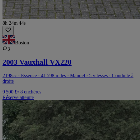
8h 24m 44s
Boston
3
2003 Vauxhall VX220
2198cc · Essence · 41 598 miles · Manuel · 5 vitesses · Conduite à
droite
9 500 £
• 8 enchères
Réserve atteinte