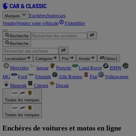
Enchères
Supercars
Marques
Vendre
Vendez votre véhicule
S'identifier
Recherche
Recherche
Localisation
Catégorie
Prix
Année
Filtres
1
Mercedes
Jaguar
Porsche
Land Rover
BMW
MG
Ford
Triumph
Alfa Romeo
Fiat
Volkswagen
Maserati
Citroen
Ducati
Toutes les marques
Toutes les marques
Enchères de voitures et motos en ligne