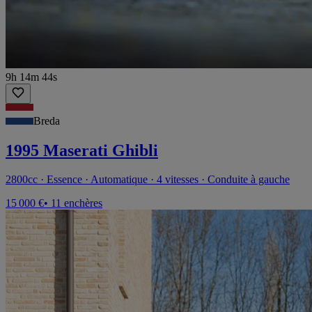
9h 14m 44s
Breda
1995 Maserati Ghibli
2800cc · Essence · Automatique · 4 vitesses · Conduite à gauche
15 000 €
• 11 enchères