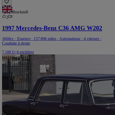
Bracknell
2
1997 Mercedes-Benz C36 AMG W202
3600cc · Essence · 157 896 miles · Automatique · 4 vitesses ·
Conduite à droite
7 100 £
• 6 enchères