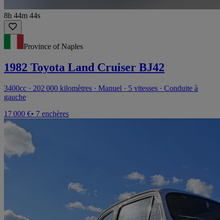
8h 44m 44s
Province of Naples
1982 Toyota Land Cruiser BJ42
3400cc · 202 000 kilomètres · Manuel · 5 vitesses · Conduite à
gauche
17 000 €
• 7 enchères