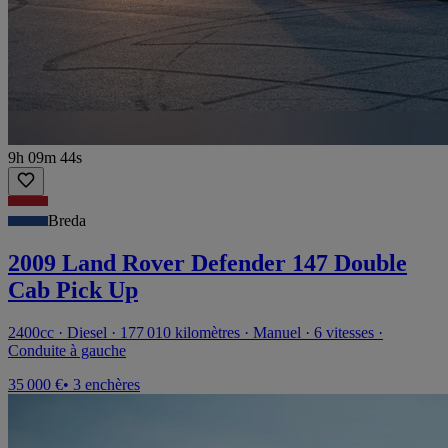
9h 09m 44s
Breda
2009 Land Rover Defender 147 Double
Cab Pick Up
2400cc · Diesel · 177 010 kilomètres · Manuel · 6 vitesses ·
Conduite à gauche
35 000 €
• 3 enchères