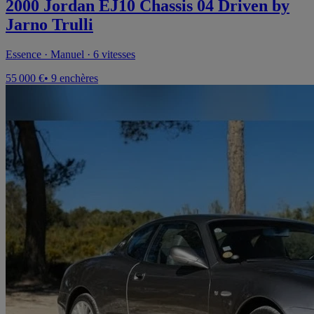
2000 Jordan EJ10 Chassis 04 Driven by
Jarno Trulli
Essence · Manuel · 6 vitesses
55 000 €
• 9 enchères