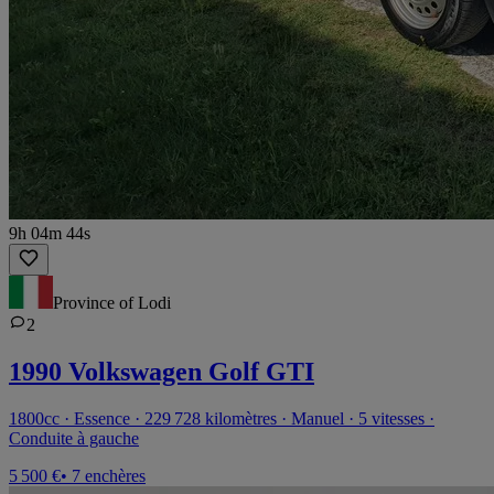
9h 04m 44s
Province of Lodi
2
1990 Volkswagen Golf GTI
1800cc · Essence · 229 728 kilomètres · Manuel · 5 vitesses ·
Conduite à gauche
5 500 €
• 7 enchères