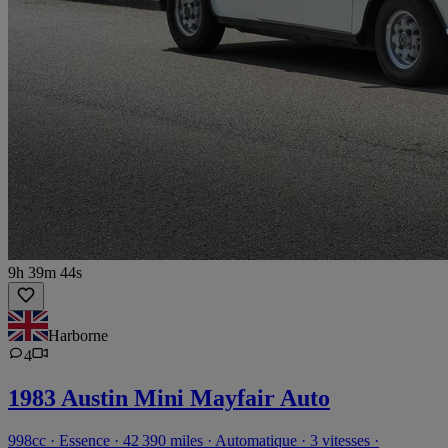
9h 39m 44s
Harborne
4
1983 Austin Mini Mayfair Auto
998cc · Essence · 42 390 miles · Automatique · 3 vitesses ·