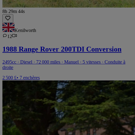
8h 29m 44s
Kenilworth
12
1988 Range Rover 200TDI Conversion
2495cc · Diesel · 72 000 miles · Manuel · 5 vitesses · Conduite à
droite
2 500 £
• 7 enchères