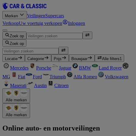
Veilingen
Supercars
Merken
Verkoop
Uw voertuig verkopen
Inloggen
Zoek op
Zoek op
Locatie
Categorie
Prijs
Bouwjaar
Alle filters
1
Mercedes
Porsche
Jaguar
BMW
Land Rover
MG
Fiat
Ford
Triumph
Alfa Romeo
Volkswagen
Maserati
Austin
Citroen
Alle merken
Alle merken
Online auto- en motorveilingen