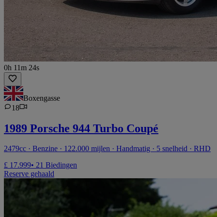
0h 11m 24s
Boxengasse
18
1989 Porsche 944 Turbo Coupé
2479cc · Benzine · 122.000 mijlen · Handmatig · 5 snelheid · RHD
£ 17.999
• 21 Biedingen
Reserve gehaald