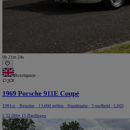
0h 21m 24s
Boxengasse
2
1969 Porsche 911E Coupé
1991cc · Benzine · 13.000 mijlen · Handmatig · 5 snelheid · LHD
£ 52.000
• 15 Biedingen