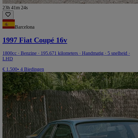
23h 41m 24s
Barcelona
1997 Fiat Coupé 16v
1800cc · Benzine · 195.671 kilometers · Handmatig · 5 snelheid ·
LHD
€ 1.500
• 4 Biedingen