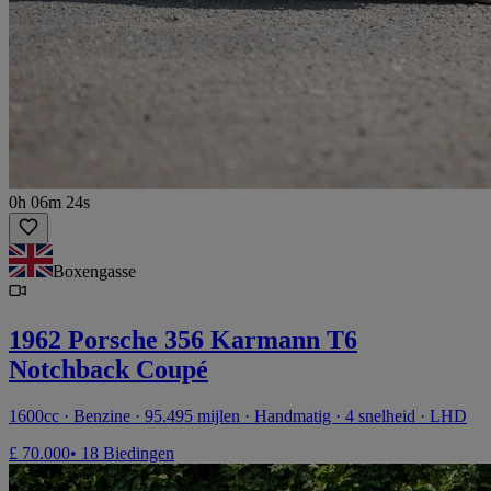
0h 06m 24s
Boxengasse
1962 Porsche 356 Karmann T6
Notchback Coupé
1600cc · Benzine · 95.495 mijlen · Handmatig · 4 snelheid · LHD
£ 70.000
• 18 Biedingen