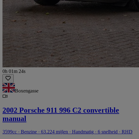
0h 01m 24s
Boxengasse
2002 Porsche 911 996 C2 convertible
manual
3599cc · Benzine · 63.224 mijlen · Handmatig · 6 snelheid · RHD