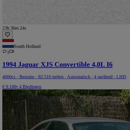
23h 36m 24s
South Holland
1
1994 Jaguar XJS Convertible 4,0L I6
4000cc · Benzine · 82.510 mijlen · Automatisch · 4 snelheid · LHD
€ 9.100
• 4 Biedingen