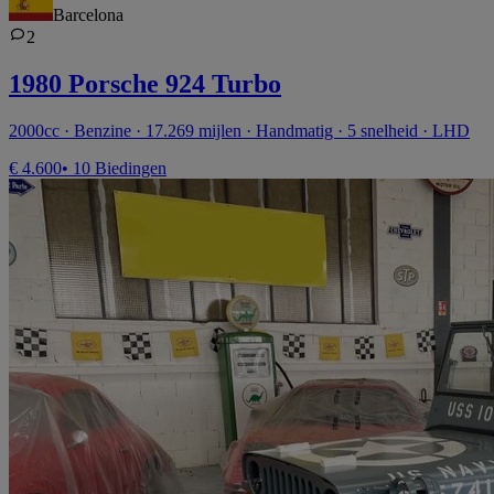
Barcelona
2
1980 Porsche 924 Turbo
2000cc · Benzine · 17.269 mijlen · Handmatig · 5 snelheid · LHD
€ 4.600
• 10 Biedingen