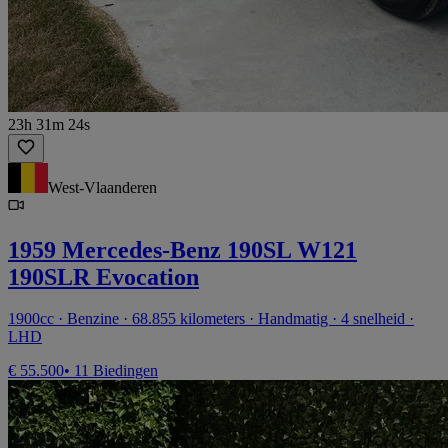
23h 31m 24s
West-Vlaanderen
1959 Mercedes-Benz 190SL W121
190SLR Evocation
1900cc · Benzine · 68.855 kilometers · Handmatig · 4 snelheid ·
LHD
€ 55.500
• 11 Biedingen