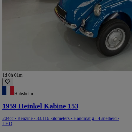
1d 0h 01m
Habsheim
1959 Heinkel Kabine 153
204cc · Benzine · 33.116 kilometers · Handmatig · 4 snelheid ·
LHD