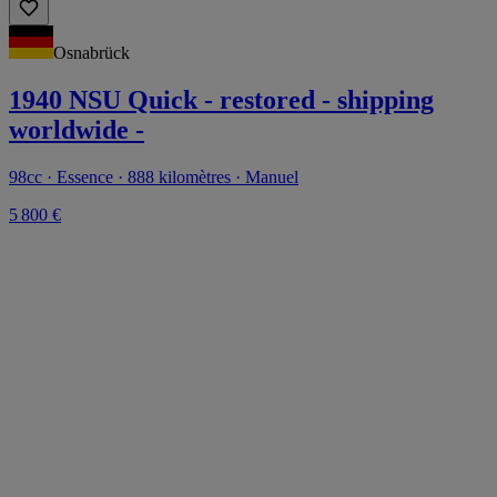
Osnabrück
1940 NSU Quick - restored - shipping
worldwide -
98cc · Essence · 888 kilomètres · Manuel
5 800 €