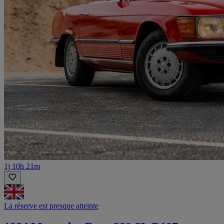
1j 10h 21m
La réserve est presque atteinte