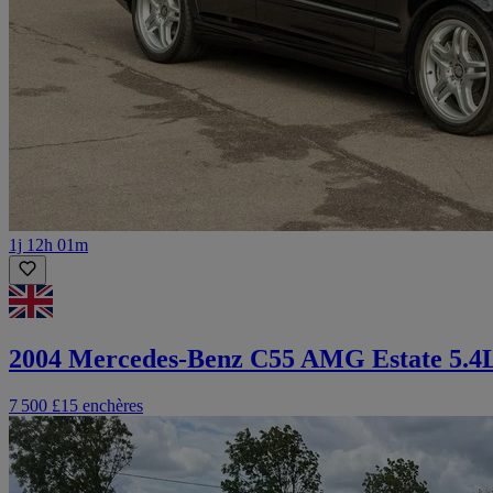
1j 12h 01m
2004 Mercedes-Benz C55 AMG Estate 5.4
7 500 £
15 enchères