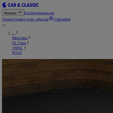
Enchères
Supercars
Marques
Vendre
Vendez votre véhicule
S'identifier
...
Mercedes
SL Class
190SL
W121