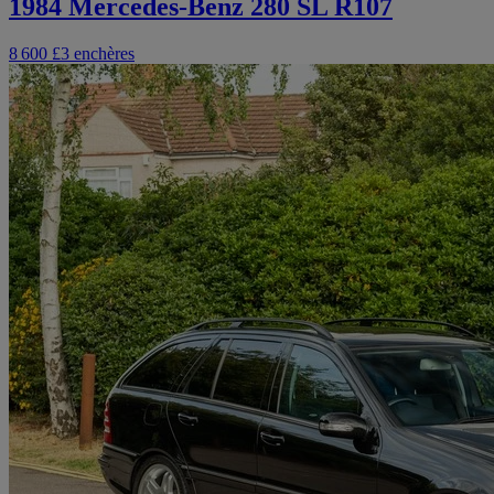
1984 Mercedes-Benz 280 SL R107
8 600 £
3 enchères