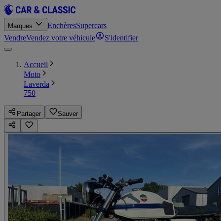
Enchères
Supercars
Marques
Vendre
Vendez votre véhicule
S'identifier
Accueil
Moto
Laverda
750
Partager
Sauver