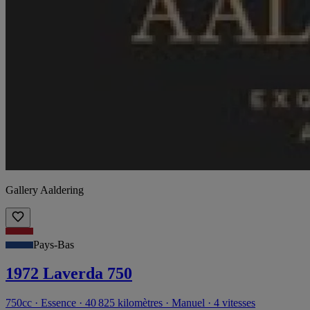
Gallery Aaldering
Pays-Bas
1972 Laverda 750
750cc · Essence · 40 825 kilomètres · Manuel · 4 vitesses