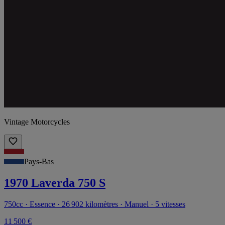
Vintage Motorcycles
Pays-Bas
1970 Laverda 750 S
750cc · Essence · 26 902 kilomètres · Manuel · 5 vitesses
11 500 €