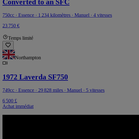
Converted to an SFC
750cc · Essence · 1 234 kilomètres · Manuel · 4 vitesses
23 750 €
Temps limité
Northampton
1972 Laverda SF750
749cc · Essence · 29 828 miles · Manuel · 5 vitesses
6 500 £
Achat immédiat