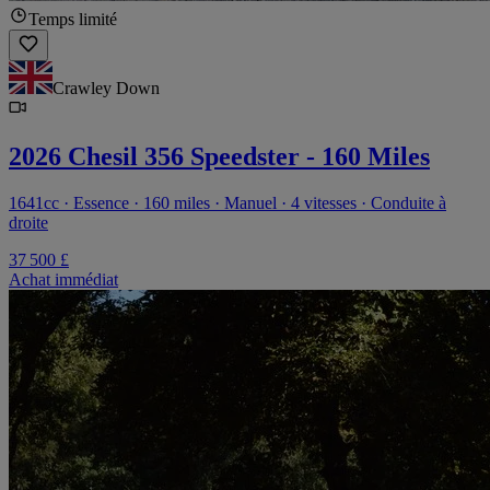
Temps limité
Crawley Down
2026 Chesil 356 Speedster - 160 Miles
1641cc · Essence · 160 miles · Manuel · 4 vitesses · Conduite à
droite
37 500 £
Achat immédiat