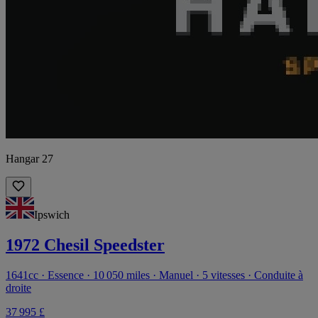
Hangar 27
Ipswich
1972 Chesil Speedster
1641cc · Essence · 10 050 miles · Manuel · 5 vitesses · Conduite à
droite
37 995 £