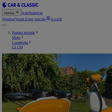
Aste
Supercar
Vetrina
Vendere
Vendi il tuo veicolo
Accedi
Pagina iniziale
Moto
Lambretta
LI 150