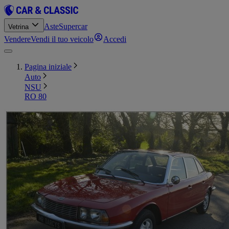
Aste
Supercar
Vetrina
Vendere
Vendi il tuo veicolo
Accedi
Pagina iniziale
Auto
NSU
RO 80