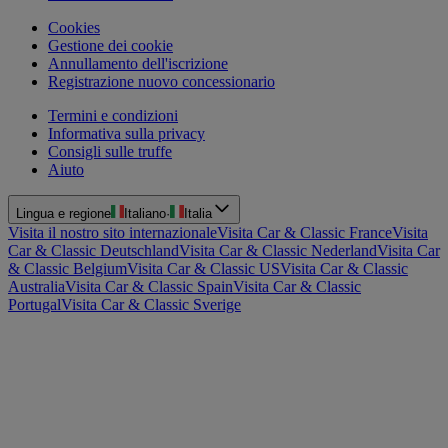
Cookies
Gestione dei cookie
Annullamento dell'iscrizione
Registrazione nuovo concessionario
Termini e condizioni
Informativa sulla privacy
Consigli sulle truffe
Aiuto
Lingua e regione
Italiano
·
Italia
Visita il nostro sito internazionale
Visita Car & Classic France
Visita
Car & Classic Deutschland
Visita Car & Classic Nederland
Visita Car
& Classic Belgium
Visita Car & Classic US
Visita Car & Classic
Australia
Visita Car & Classic Spain
Visita Car & Classic
Portugal
Visita Car & Classic Sverige