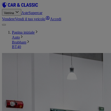
Aste
Supercar
Vetrina
Vendere
Vendi il tuo veicolo
Accedi
Pagina iniziale
Auto
Brabham
BT40