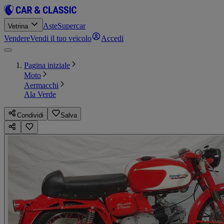
Aste
Supercar
Vetrina
Vendere
Vendi il tuo veicolo
Accedi
Pagina iniziale
Moto
Aermacchi
Ala Verde
Condividi
Salva