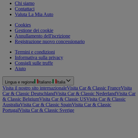
Chi siamo
Contattaci
Valuta La Mia Auto
Cookies
Gestione dei cookie
Annullamento dell'iscrizione
Registrazione nuovo concessionario
Termini e condizioni
Informativa sulla privacy
Consigli sulle truffe
Aiuto
Lingua e regione
Italiano
·
Italia
Visita il nostro sito internazionale
Visita Car & Classic France
Visita
Car & Classic Deutschland
Visita Car & Classic Nederland
Visita Car
& Classic Belgium
Visita Car & Classic US
Visita Car & Classic
Australia
Visita Car & Classic Spain
Visita Car & Classic
Portugal
Visita Car & Classic Sverige