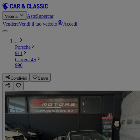
Aste
Supercar
Vetrina
Vendere
Vendi il tuo veicolo
Accedi
...
Porsche
911
Carrera 4S
996
Condividi
Salva