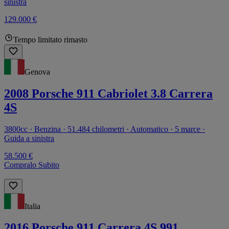
sinistra
129.000 €
Tempo limitato rimasto
Genova
2008 Porsche 911 Cabriolet 3.8 Carrera
4S
3800cc · Benzina · 51.484 chilometri · Automatico · 5 marce ·
Guida a sinistra
58.500 €
Compralo Subito
Italia
2016 Porsche 911 Carrera 4S 991