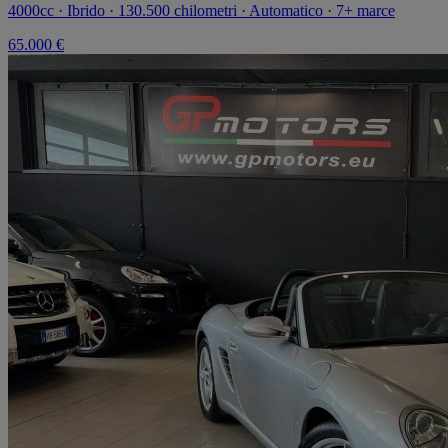
4000cc · Ibrido · 130.500 chilometri · Automatico · 7+ marce
65.000 €