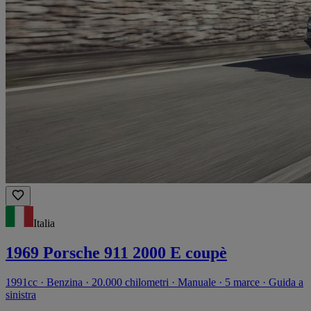
Italia
1969 Porsche 911 2000 E coupè
1991cc · Benzina · 20.000 chilometri · Manuale · 5 marce · Guida a
sinistra