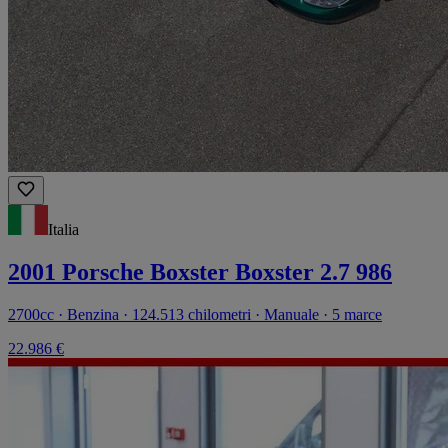
Italia
2001 Porsche Boxster Boxster 2.7 986
2700cc · Benzina · 124.513 chilometri · Manuale · 5 marce
22.986 €