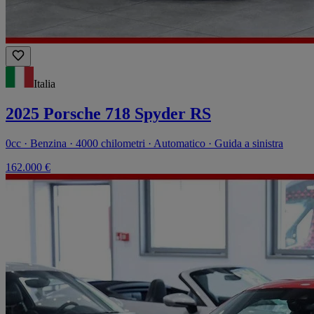
Italia
2025 Porsche 718 Spyder RS
0cc · Benzina · 4000 chilometri · Automatico · Guida a sinistra
162.000 €