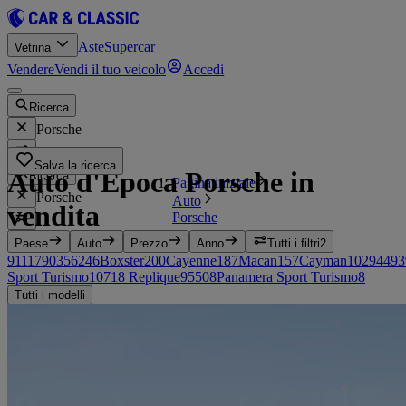
Aste
Supercar
Vetrina
Vendere
Vendi il tuo veicolo
Accedi
Ricerca
Porsche
Salva la ricerca
Auto d'Epoca Porsche in
Ricerca
Pagina iniziale
Porsche
Auto
vendita
Porsche
Paese
Auto
Prezzo
Anno
Tutti i filtri
2
911
1790
356
246
Boxster
200
Cayenne
187
Macan
157
Cayman
102
944
93
Sport Turismo
10
718 Replique
9
550
8
Panamera Sport Turismo
8
Tutti i modelli