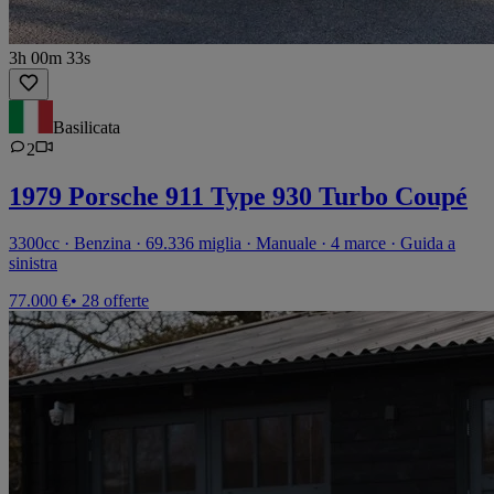
3h 00m 33s
Basilicata
2
1979 Porsche 911 Type 930 Turbo Coupé
3300cc · Benzina · 69.336 miglia · Manuale · 4 marce · Guida a
sinistra
77.000 €
• 28 offerte