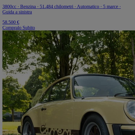
3800cc · Benzina · 51.484 chilometri · Automatico · 5 marce ·
Guida a sinistra
58.500 €
Compralo Subito