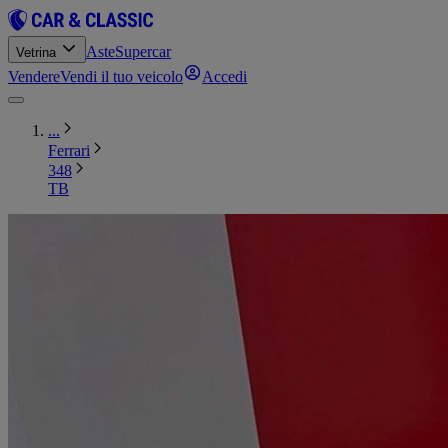
Aste
Supercar
Vetrina
Vendere
Vendi il tuo veicolo
Accedi
...
Ferrari
348
TB