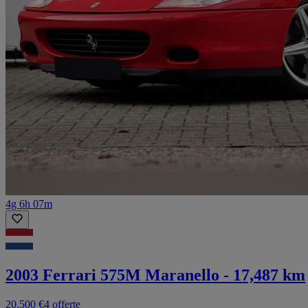
4g 6h 07m
2003 Ferrari 575M Maranello - 17,487 km
20.500 €
4 offerte