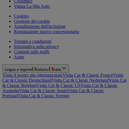
Contattaci
Valuta La Mia Auto
Cookies
Gestione dei cookie
Annullamento dell'iscrizione
Registrazione nuovo concessionario
Termini e condizioni
Informativa sulla privacy
Consigli sulle truffe
Aiuto
Lingua e regione
Italiano
·
Italia
Visita il nostro sito internazionale
Visita Car & Classic France
Visita
Car & Classic Deutschland
Visita Car & Classic Nederland
Visita Car
& Classic Belgium
Visita Car & Classic US
Visita Car & Classic
Australia
Visita Car & Classic Spain
Visita Car & Classic
Portugal
Visita Car & Classic Sverige