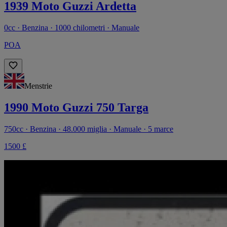
1939 Moto Guzzi Ardetta
0cc · Benzina · 1000 chilometri · Manuale
POA
Menstrie
1990 Moto Guzzi 750 Targa
750cc · Benzina · 48.000 miglia · Manuale · 5 marce
1500 £