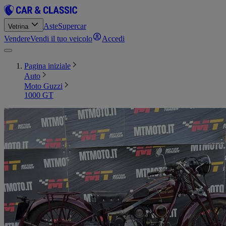
Aste
Supercar
Vetrina
Vendere
Vendi il tuo veicolo
Accedi
Pagina iniziale
Auto
Moto Guzzi
1000 GT