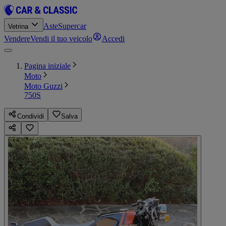
Aste
Supercar
Vetrina
Vendere
Vendi il tuo veicolo
Accedi
Pagina iniziale
Moto
Moto Guzzi
750S
Condividi
Salva