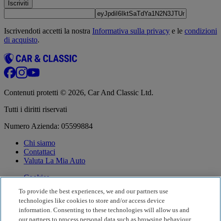
Iscriviti
Iscrivendoti accetti la nostra
Informativa sulla privacy
e le
condizioni
di acquisto
.
Contenuti protetti © 2026, Car And Classic Ltd.
Tutti i diritti riservati
Numero Azienda: 05599884
Chi siamo
Contattaci
Valuta La Mia Auto
Cookies
Gestione dei cookie
To provide the best experiences, we and our partners use
Annullamento dell'iscrizione
technologies like cookies to store and/or access device
Registrazione nuovo concessionario
information. Consenting to these technologies will allow us and
our partners to process personal data such as browsing behaviour
Termini e condizioni