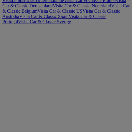
Visita il nostro sito internazionale
Visita Car & Classic France
Visita
Car & Classic Deutschland
Visita Car & Classic Nederland
Visita Car
& Classic Belgium
Visita Car & Classic US
Visita Car & Classic
Australia
Visita Car & Classic Spain
Visita Car & Classic
Portugal
Visita Car & Classic Sverige