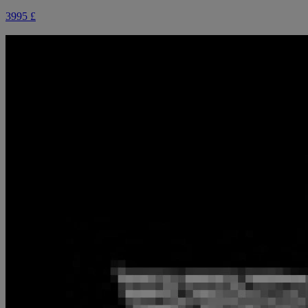
3995 £