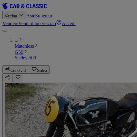
Aste
Supercar
Vetrina
Vendere
Vendi il tuo veicolo
Accedi
...
Matchless
G50
Seeley 500
Condividi
Salva