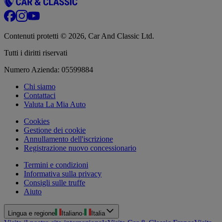
Contenuti protetti © 2026, Car And Classic Ltd.
Tutti i diritti riservati
Numero Azienda: 05599884
Chi siamo
Contattaci
Valuta La Mia Auto
Cookies
Gestione dei cookie
Annullamento dell'iscrizione
Registrazione nuovo concessionario
Termini e condizioni
Informativa sulla privacy
Consigli sulle truffe
Aiuto
Lingua e regione
Italiano
·
Italia