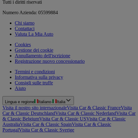
Tutti i diritti riservati
Numero Azienda: 05599884
Chi siamo
Contattaci
Valuta La Mia Auto
Cookies
Gestione dei cookie
Annullamento dell'iscrizione
Registrazione nuovo concessionario
Termini e condizioni
Informativa sulla privacy
Consigli sulle truffe
Aiuto
Lingua e regione
Italiano
·
Italia
Visita il nostro sito internazionale
Visita Car & Classic France
Visita
Car & Classic Deutschland
Visita Car & Classic Nederland
Visita Car
& Classic Belgium
Visita Car & Classic US
Visita Car & Classic
Australia
Visita Car & Classic Spain
Visita Car & Classic
Portugal
Visita Car & Classic Sverige