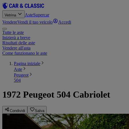
Aste
Supercar
Vetrina
Vendere
Vendi il tuo veicolo
Accedi
Tutte le aste
Inizierà a breve
Risultati delle aste
Vendere all'asta
Come funzionano le aste
Pagina iniziale
Aste
Peugeot
504
1972 Peugeot 504 Cabriolet
Condividi
Salva