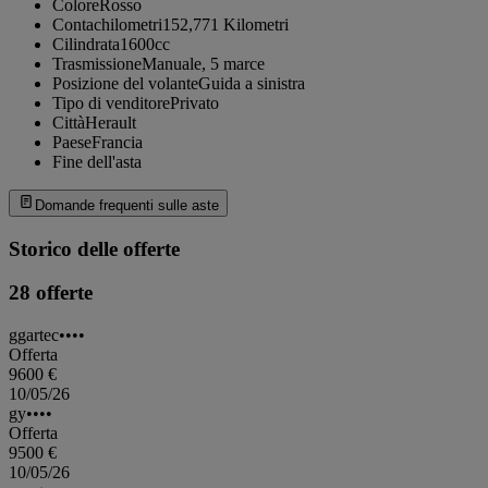
Colore
Rosso
Contachilometri
152,771 Kilometri
Cilindrata
1600cc
Trasmissione
Manuale, 5 marce
Posizione del volante
Guida a sinistra
Tipo di venditore
Privato
Città
Herault
Paese
Francia
Fine dell'asta
Domande frequenti sulle aste
Storico delle offerte
28 offerte
ggartec••••
Offerta
9600 €
10/05/26
gy••••
Offerta
9500 €
10/05/26