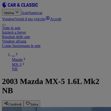
Aste
Supercar
Vetrina
Vendere
Vendi il tuo veicolo
Accedi
Tutte le aste
Inizierà a breve
Risultati delle aste
Vendere all'asta
Come funzionano le aste
...
Mazda
MX-5
NB
2003 Mazda MX-5 1.6L Mk2
NB
Condividi
Salva