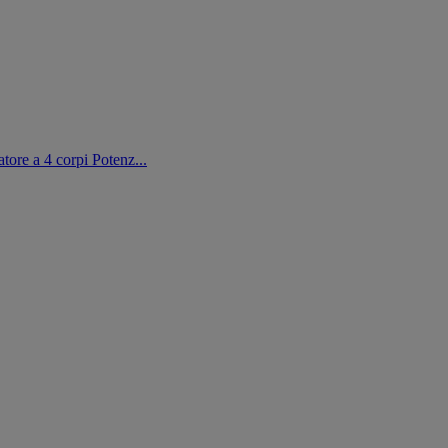
re a 4 corpi Potenz...