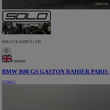
SOLO CLASSICS LTD
Cheshire
BMW R80 GS GASTON RAHIER PARIS 
25.000 £