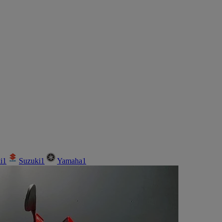
i
1
Suzuki
1
Yamaha
1