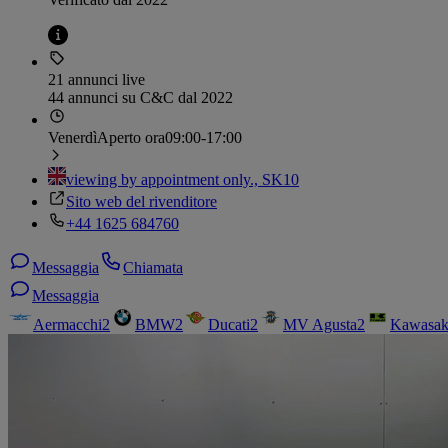
21 annunci live
44 annunci su C&C dal 2022
Venerdì
Aperto ora
09:00-17:00
viewing by appointment only., SK10
Sito web del rivenditore
+44 1625 684760
Messaggia
Chiamata
Messaggia
Aermacchi
2
BMW
2
Ducati
2
MV Agusta
2
Kawasak