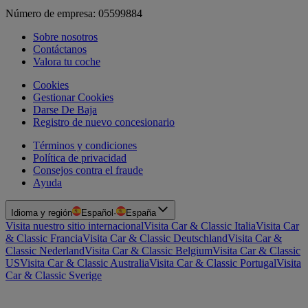
Número de empresa: 05599884
Sobre nosotros
Contáctanos
Valora tu coche
Cookies
Gestionar Cookies
Darse De Baja
Registro de nuevo concesionario
Términos y condiciones
Política de privacidad
Consejos contra el fraude
Ayuda
Idioma y región
Español
·
España
Visita nuestro sitio internacional
Visita Car & Classic Italia
Visita Car
& Classic Francia
Visita Car & Classic Deutschland
Visita Car &
Classic Nederland
Visita Car & Classic Belgium
Visita Car & Classic
US
Visita Car & Classic Australia
Visita Car & Classic Portugal
Visita
Car & Classic Sverige