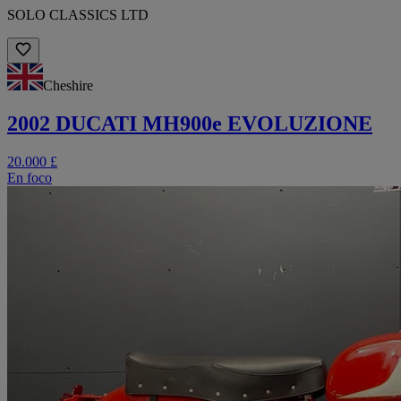
SOLO CLASSICS LTD
Cheshire
2002 DUCATI MH900e EVOLUZIONE
20.000 £
En foco