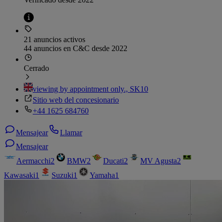
21 anuncios activos
44 anuncios en C&C desde 2022
Cerrado
viewing by appointment only., SK10
Sitio web del concesionario
+44 1625 684760
Mensajear
Llamar
Mensajear
Aermacchi
2
BMW
2
Ducati
2
MV Agusta
2
Kawasaki
1
Suzuki
1
Yamaha
1