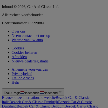
Inhoud © 2026, Car And Classic Ltd.
Alle rechten voorbehouden
Bedrijfsnummer: 05599884
Over ons
Neem contact met ons op
Waarde van uw auto
Cookies
Cookies beheren
Afmelden
Nieuwe dealerregistratie
Algemene voorwaarden
Privacybeleid
Fraude Advies
Help
Taal & regio
Nederlands
·
Nederland
Bezoek onze internationale website
Bezoek Car & Classic
Italia
Bezoek Car & Classic Frankrijk
Bezoek Car & Classic
Duitsland
Bezoek Car & Classic Belgium
Bezoek Car & Classic