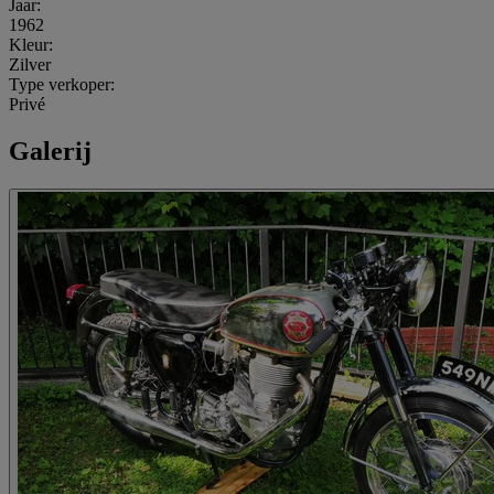
Jaar:
1962
Kleur:
Zilver
Type verkoper:
Privé
Galerij