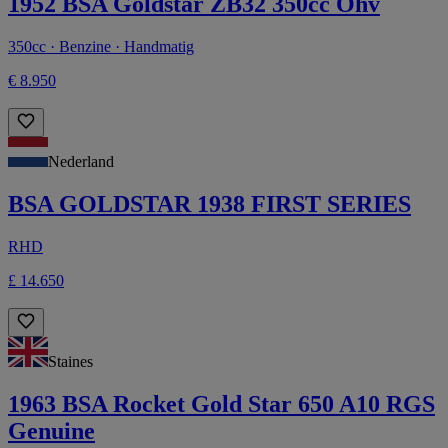
1952 BSA Goldstar ZB32 350cc Ohv
350cc · Benzine · Handmatig
€ 8.950
Nederland
BSA GOLDSTAR 1938 FIRST SERIES
RHD
£ 14.650
Staines
1963 BSA Rocket Gold Star 650 A10 RGS
Genuine