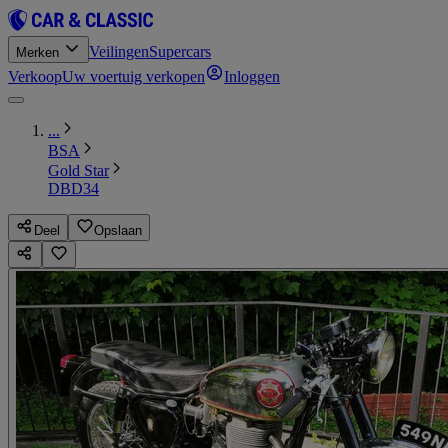
Veilingen
Supercars
Merken
Verkoop
Uw voertuig verkopen
Inloggen
...
BSA
Gold Star
DBD34
Deel
Opslaan