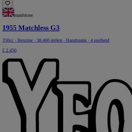
maidstone
1955 Matchless G3
350cc · Benzine · 38.460 mijlen · Handmatig · 4 snelheid
£ 2.450