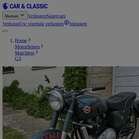
Veilingen
Supercars
Merken
Verkoop
Uw voertuig verkopen
Inloggen
Home
Motorfietsen
Matchless
G3