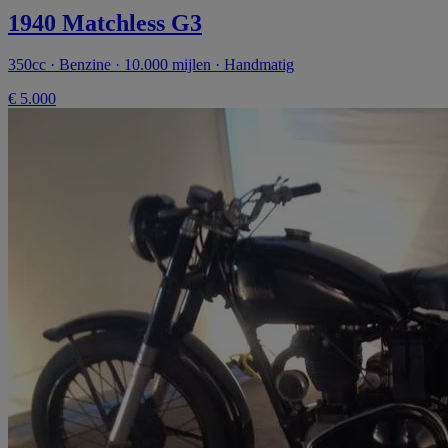
1940 Matchless G3
350cc · Benzine · 10.000 mijlen · Handmatig
€ 5.000