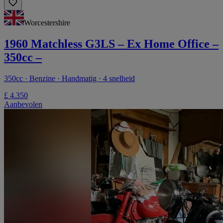
Worcestershire
1960 Matchless G3LS – Ex Home Office –
350cc –
350cc · Benzine · Handmatig · 4 snelheid
£ 4.350
Aanbevolen