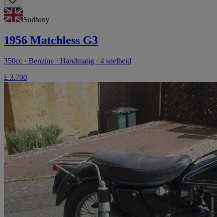
Sudbury
1956 Matchless G3
350cc · Benzine · Handmatig · 4 snelheid
£ 3.700