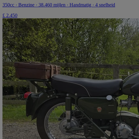
350cc · Benzine · 38.460 mijlen · Handmatig · 4 snelheid
£ 2.450