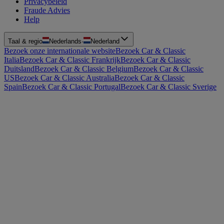
Privacybeleid
Fraude Advies
Help
Taal & regio
Nederlands
·
Nederland
Bezoek onze internationale website
Bezoek Car & Classic
Italia
Bezoek Car & Classic Frankrijk
Bezoek Car & Classic
Duitsland
Bezoek Car & Classic Belgium
Bezoek Car & Classic
US
Bezoek Car & Classic Australia
Bezoek Car & Classic
Spain
Bezoek Car & Classic Portugal
Bezoek Car & Classic Sverige