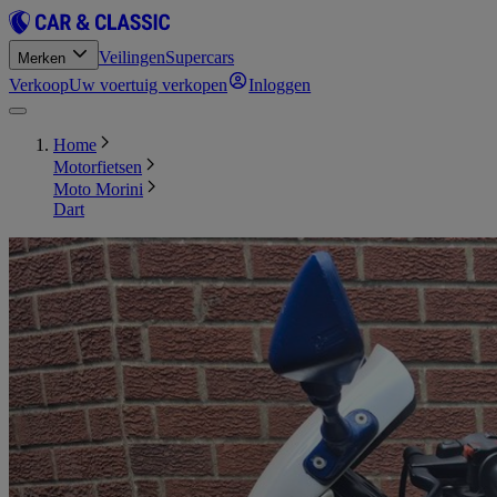
Veilingen
Supercars
Merken
Verkoop
Uw voertuig verkopen
Inloggen
Home
Motorfietsen
Moto Morini
Dart