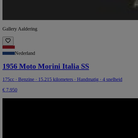
Gallery Aaldering
Nederland
1956 Moto Morini Italia SS
175cc · Benzine · 15.215 kilometers · Handmatig · 4 snelheid
€ 7.950