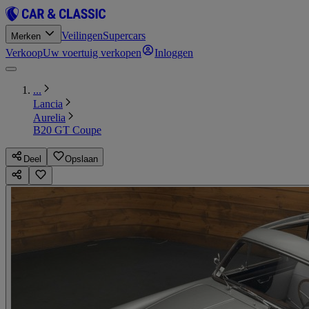
Veilingen
Supercars
Merken
Verkoop
Uw voertuig verkopen
Inloggen
...
Lancia
Aurelia
B20 GT Coupe
Deel
Opslaan