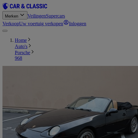
Veilingen
Supercars
Merken
Verkoop
Uw voertuig verkopen
Inloggen
Home
Auto's
Porsche
968