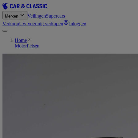
Veilingen
Supercars
Merken
Verkoop
Uw voertuig verkopen
Inloggen
Home
Motorfietsen