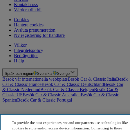
Kontakta oss
Värdera din bil
Cookies
Hantera cookies
Avsluta prenumeration
Ny registrering för handlare
Villkor
Integritetspolicy
Bedrägeritips
Hjälp
Språk och region
Svenska
·
Sverige
Besök vår internationella webbplats
Besök Car & Classic Italia
Besök
Car & Classic France
Besök Car & Classic Deutschland
Besök Car
& Classic Nederland
Besök Car & Classic Belgien
Besök Car &
Classic US
Besök Car & Classic Australien
Besök Car & Classic
Spanien
Besök Car & Classic Portugal
To provide the best experiences, we and our partners use technologies like
cookies to store and/or access device information. Consenting to these