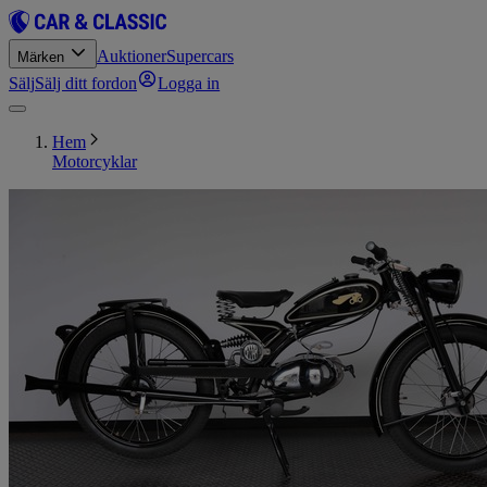
Auktioner
Supercars
Märken
Sälj
Sälj ditt fordon
Logga in
Hem
Motorcyklar