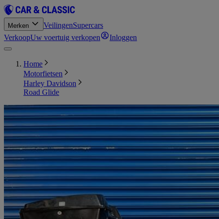
Veilingen
Supercars
Merken
Verkoop
Uw voertuig verkopen
Inloggen
Home
Motorfietsen
Harley Davidson
Road Glide