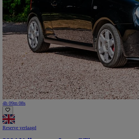
4h 09m 08s
Reserve verlaagd