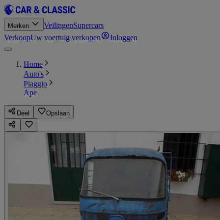
Veilingen
Supercars
Merken
Verkoop
Uw voertuig verkopen
Inloggen
Home
Auto's
Piaggio
Ape
Deel
Opslaan