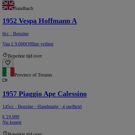
Sandbach
1952 Vespa Hoffmann A
0cc · Benzine
Van £ 9.000
Offline veiling
Beperkte tijd over
Province of Teramo
1957 Piaggio Ape Calessino
145cc · Benzine · Handmatig · 4 snelheid
€ 19.999
Nu kopen
Beperkte tijd over