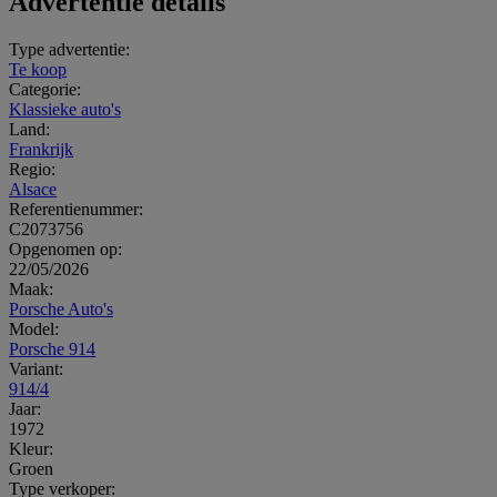
Advertentie details
Type advertentie:
Te koop
Categorie:
Klassieke auto's
Land:
Frankrijk
Regio:
Alsace
Referentienummer:
C2073756
Opgenomen op:
22/05/2026
Maak:
Porsche Auto's
Model:
Porsche 914
Variant:
914/4
Jaar:
1972
Kleur:
Groen
Type verkoper: