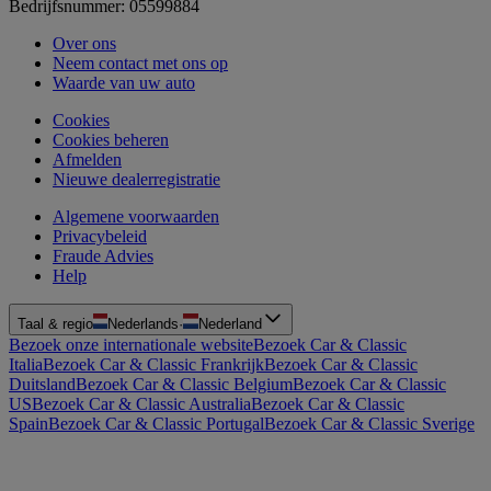
Bedrijfsnummer: 05599884
Over ons
Neem contact met ons op
Waarde van uw auto
Cookies
Cookies beheren
Afmelden
Nieuwe dealerregistratie
Algemene voorwaarden
Privacybeleid
Fraude Advies
Help
Taal & regio
Nederlands
·
Nederland
Bezoek onze internationale website
Bezoek Car & Classic
Italia
Bezoek Car & Classic Frankrijk
Bezoek Car & Classic
Duitsland
Bezoek Car & Classic Belgium
Bezoek Car & Classic
US
Bezoek Car & Classic Australia
Bezoek Car & Classic
Spain
Bezoek Car & Classic Portugal
Bezoek Car & Classic Sverige