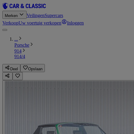
Veilingen
Supercars
Merken
Verkoop
Uw voertuig verkopen
Inloggen
...
Porsche
914
914/4
Deel
Opslaan