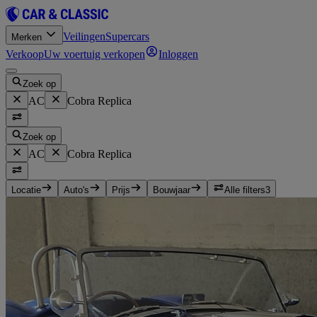
Veilingen
Supercars
Merken
Verkoop
Uw voertuig verkopen
Inloggen
Zoek op
AC
Cobra Replica
Zoek op
AC
Cobra Replica
Locatie
Auto's
Prijs
Bouwjaar
Alle filters
3