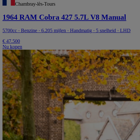
Chambray-lès-Tours
1964 RAM Cobra 427 5.7L V8 Manual
5700cc · Benzine · 6.205 mijlen · Handmatig · 5 snelheid · LHD
€ 47.500
Nu kopen