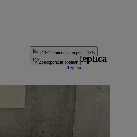
...
+13%
Gemiddelde prijzen +13%
AC Cobra Replica
AC
Cobra
Zoekopdracht opslaan
Replica