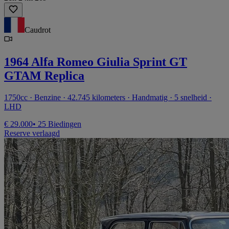
Caudrot
1964 Alfa Romeo Giulia Sprint GT
GTAM Replica
1750cc · Benzine · 42.745 kilometers · Handmatig · 5 snelheid ·
LHD
€ 29.000
• 25 Biedingen
Reserve verlaagd