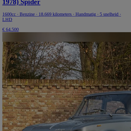
1978) Spider
1600cc · Benzine · 18.669 kilometers · Handmatig · 5 snelheid ·
LHD
€ 64.500