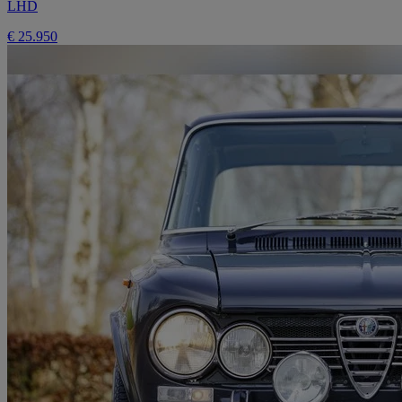
LHD
€ 25.950