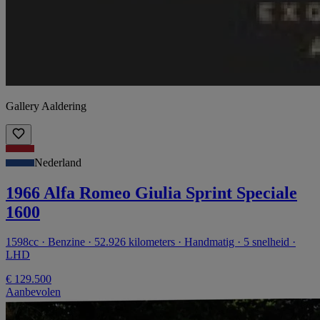
Gallery Aaldering
Nederland
1966 Alfa Romeo Giulia Sprint Speciale
1600
1598cc · Benzine · 52.926 kilometers · Handmatig · 5 snelheid ·
LHD
€ 129.500
Aanbevolen