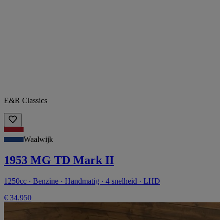
E&R Classics
Waalwijk
1953 MG TD Mark II
1250cc · Benzine · Handmatig · 4 snelheid · LHD
€ 34.950