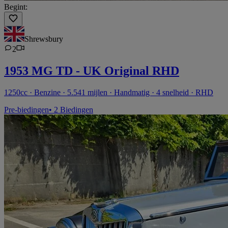
Begint:
Shrewsbury
2
1953 MG TD - UK Original RHD
1250cc · Benzine · 5.541 mijlen · Handmatig · 4 snelheid · RHD
Pre-biedingen
• 2 Biedingen