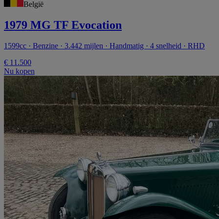
België
1979 MG TF Evocation
1599cc · Benzine · 3.442 mijlen · Handmatig · 4 snelheid · RHD
€ 11.500
Nu kopen