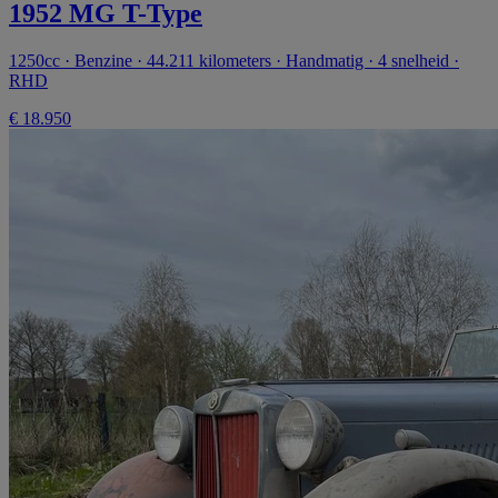
1952 MG T-Type
1250cc · Benzine · 44.211 kilometers · Handmatig · 4 snelheid ·
RHD
€ 18.950