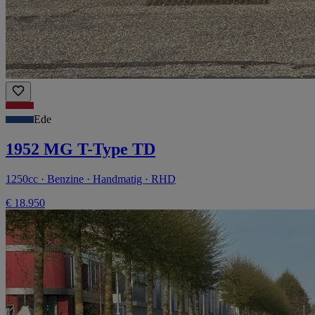
Ede
1952 MG T-Type TD
1250cc · Benzine · Handmatig · RHD
€ 18.950