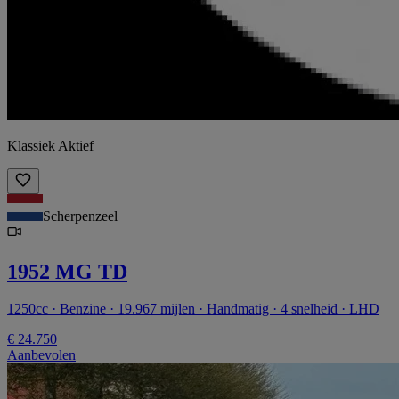
Klassiek Aktief
Scherpenzeel
1952 MG TD
1250cc · Benzine · 19.967 mijlen · Handmatig · 4 snelheid · LHD
€ 24.750
Aanbevolen