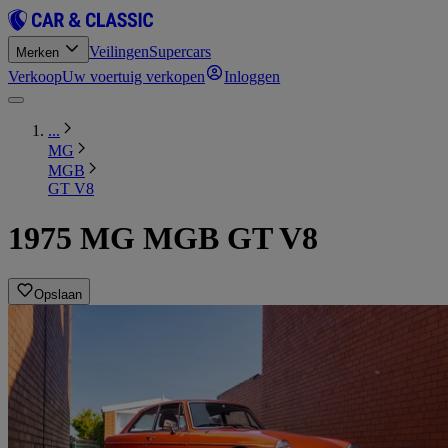
Veilingen
Supercars
Merken
Verkoop
Uw voertuig verkopen
Inloggen
...
MG
MGB
GT V8
1975 MG MGB GT V8
Opslaan