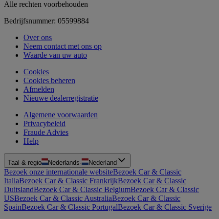
Alle rechten voorbehouden
Bedrijfsnummer: 05599884
Over ons
Neem contact met ons op
Waarde van uw auto
Cookies
Cookies beheren
Afmelden
Nieuwe dealerregistratie
Algemene voorwaarden
Privacybeleid
Fraude Advies
Help
Taal & regio
Nederlands
·
Nederland
Bezoek onze internationale website
Bezoek Car & Classic
Italia
Bezoek Car & Classic Frankrijk
Bezoek Car & Classic
Duitsland
Bezoek Car & Classic Belgium
Bezoek Car & Classic
US
Bezoek Car & Classic Australia
Bezoek Car & Classic
Spain
Bezoek Car & Classic Portugal
Bezoek Car & Classic Sverige