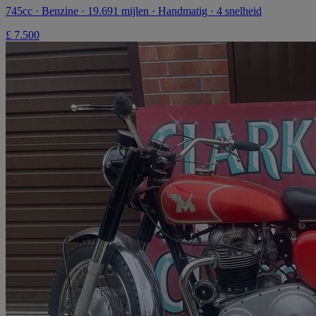
745cc · Benzine · 19.691 mijlen · Handmatig · 4 snelheid
£ 7.500