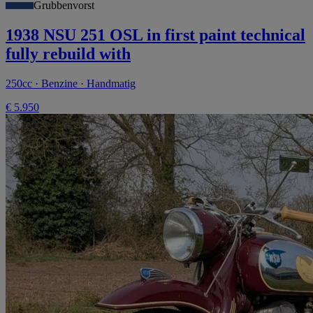
Grubbenvorst
1938 NSU 251 OSL in first paint technical
fully rebuild with
250cc · Benzine · Handmatig
€ 5.950