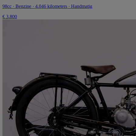
98cc · Benzine · 4.046 kilometers · Handmatig
€ 3.800