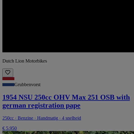
Dutch Lion Motorbikes
Grubbenvorst
1954 NSU 250cc OHV Max 251 OSB with
german registration pape
250cc · Benzine · Handmatig · 4 snelheid
€ 5.950