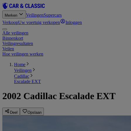
Veilingen
Supercars
Merken
Verkoop
Uw voertuig verkopen
Inloggen
Alle veilingen
Binnenkort
Veilingresultaten
Veilen
Hoe veilingen werken
Home
Veilingen
Cadillac
Escalade EXT
2002 Cadillac Escalade EXT
Deel
Opslaan