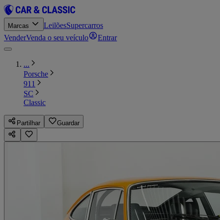
Leilões
Supercarros
Marcas
Vender
Venda o seu veículo
Entrar
...
Porsche
911
SC
Classic
Partilhar
Guardar