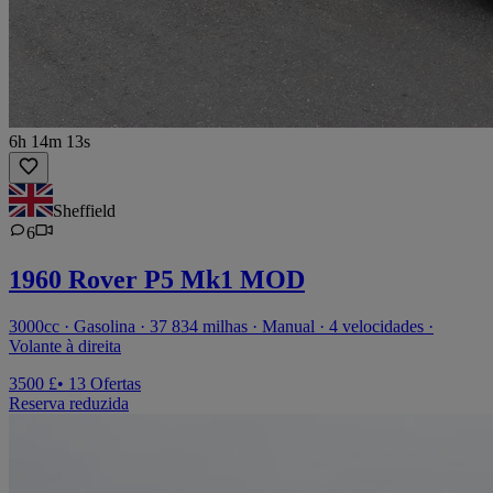
6h 14m 13s
Sheffield
6
1960 Rover P5 Mk1 MOD
3000cc · Gasolina · 37 834 milhas · Manual · 4 velocidades ·
Volante à direita
3500 £
• 13 Ofertas
Reserva reduzida