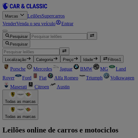
Leilões
Supercarros
Marcas
Vender
Venda o seu veículo
Entrar
Pesquisar
Pesquisar
Localização
Categoria
Preço
Idade
Filtros
1
Porsche
Mercedes
Jaguar
BMW
MG
Land
Rover
Ford
Fiat
Alfa Romeo
Triumph
Volkswagen
Maserati
Citroen
Austin
Todas as marcas
Todas as marcas
Leilões online de carros e motociclos