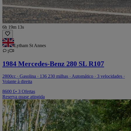
6h 19m 13s
Lytham St Annes
1
1984 Mercedes-Benz 280 SL R107
2800cc · Gasolina · 136 230 milhas · Automático · 3 velocidades ·
Volante à direita
8600 £
• 3 Ofertas
Reserva quase atingida