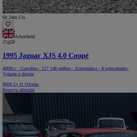
6h 24m 13s
Arborfield
6
1995 Jaguar XJS 4.0 Coupé
4000cc · Gasolina · 117 146 milhas · Automático · 4 velocidades ·
Volante à direita
8000 £
• 11 Ofertas
Reserva atingida