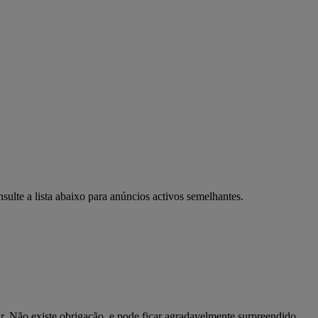
ulte a lista abaixo para anúncios activos semelhantes.
r. Não existe obrigação, e pode ficar agradavelmente surpreendido.