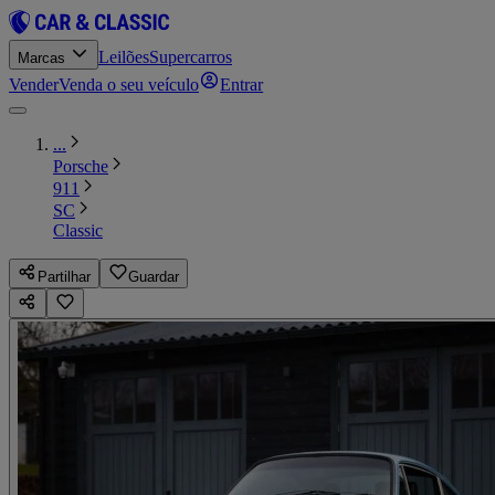
Leilões
Supercarros
Marcas
Vender
Venda o seu veículo
Entrar
...
Porsche
911
SC
Classic
Partilhar
Guardar