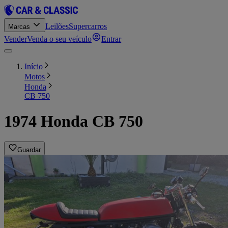
Leilões
Supercarros
Marcas
Vender
Venda o seu veículo
Entrar
Início
Motos
Honda
CB 750
1974 Honda CB 750
Guardar