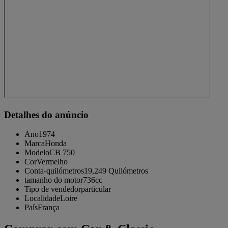
Detalhes do anúncio
Ano
1974
Marca
Honda
Modelo
CB 750
Cor
Vermelho
Conta-quilómetros
19,249 Quilómetros
tamanho do motor
736cc
Tipo de vendedor
particular
Localidade
Loire
País
França