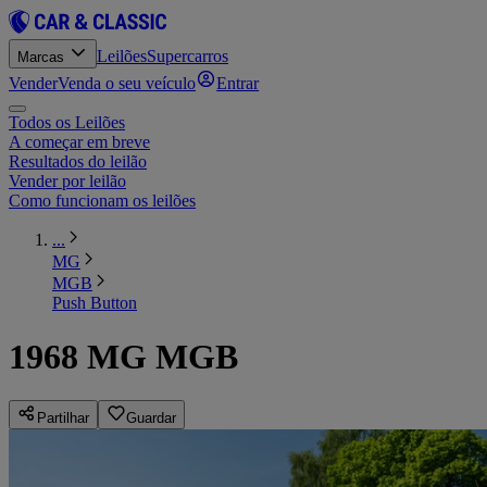
Leilões
Supercarros
Marcas
Vender
Venda o seu veículo
Entrar
Todos os Leilões
A começar em breve
Resultados do leilão
Vender por leilão
Como funcionam os leilões
...
MG
MGB
Push Button
1968 MG MGB
Partilhar
Guardar