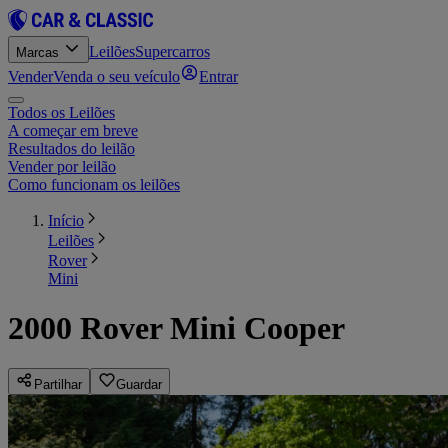
Leilões
Supercarros
Marcas
Vender
Venda o seu veículo
Entrar
Todos os Leilões
A começar em breve
Resultados do leilão
Vender por leilão
Como funcionam os leilões
Início
Leilões
Rover
Mini
2000 Rover Mini Cooper
Partilhar
Guardar