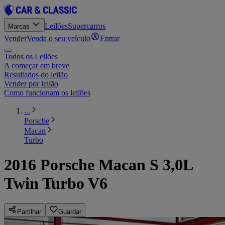
Leilões
Supercarros
Marcas
Vender
Venda o seu veículo
Entrar
Todos os Leilões
A começar em breve
Resultados do leilão
Vender por leilão
Como funcionam os leilões
...
Porsche
Macan
Turbo
2016 Porsche Macan S 3,0L
Twin Turbo V6
Partilhar
Guardar