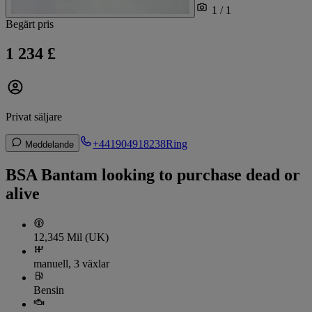
1 / 1
Begärt pris
1 234 £
Privat säljare
+441904918238
Ring
Meddelande
BSA Bantam looking to purchase dead or
alive
12,345 Mil (UK)
manuell, 3 växlar
Bensin