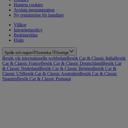
Hantera cookies
Avsluta prenumeration
Ny registrering för handlare
Villkor
Integritetspolicy
Bedrägeritips
Hjälp
Språk och region
Svenska
·
Sverige
Besök vår internationella webbplats
Besök Car & Classic Italia
Besök
Car & Classic France
Besök Car & Classic Deutschland
Besök Car
& Classic Nederland
Besök Car & Classic Belgien
Besök Car &
Classic US
Besök Car & Classic Australien
Besök Car & Classic
Spanien
Besök Car & Classic Portugal