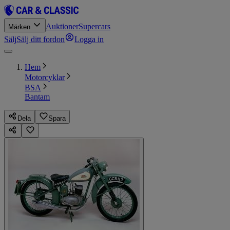
Auktioner
Supercars
Märken
Sälj
Sälj ditt fordon
Logga in
Hem
Motorcyklar
BSA
Bantam
Dela
Spara