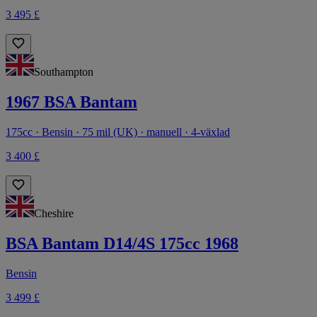
3 495 £
Southampton
1967 BSA Bantam
175cc · Bensin · 75 mil (UK) · manuell · 4-växlad
3 400 £
Cheshire
BSA Bantam D14/4S 175cc 1968
Bensin
3 499 £