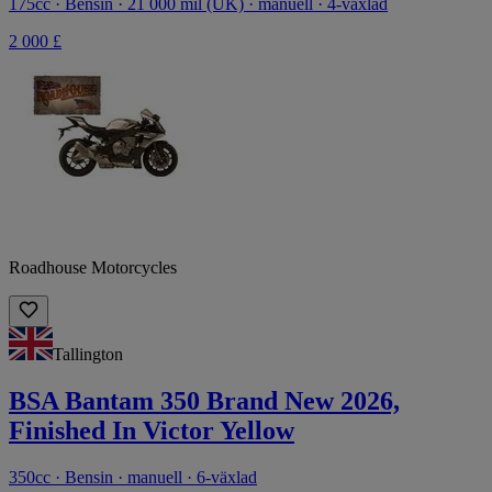
175cc · Bensin · 21 000 mil (UK) · manuell · 4-växlad
2 000 £
Roadhouse Motorcycles
Tallington
BSA Bantam 350 Brand New 2026,
Finished In Victor Yellow
350cc · Bensin · manuell · 6-växlad