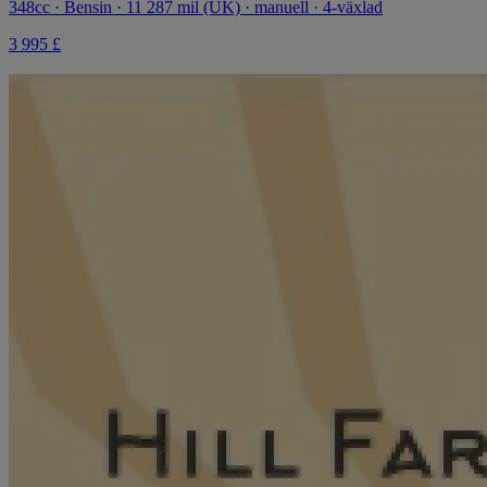
348cc · Bensin · 11 287 mil (UK) · manuell · 4-växlad
3 995 £